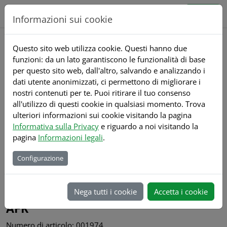
Direkt zur Hauptnavigation springen
Direkt zum Inhalt springen
Registrati
Accedi
Informazioni sui cookie
Questo sito web utilizza cookie. Questi hanno due
funzioni: da un lato garantiscono le funzionalità di base
shop.bass-tools.com
Prodotti
Dettagli
per questo sito web, dall'altro, salvando e analizzando i
dati utente anonimizzati, ci permettono di migliorare i
nostri contenuti per te. Puoi ritirare il tuo consenso
all'utilizzo di questi cookie in qualsiasi momento. Trova
ulteriori informazioni sui cookie visitando la pagina
Informativa sulla Privacy
e riguardo a noi visitando la
pagina
Informazioni legali
.
Configurazione
Torna alla lista
Nega tutti i cookie
Accetta i cookie
Gewindefrässysteme
AFK
Numero di articolo: 001974