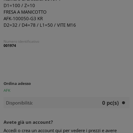
D1=100 / Z=10
FRESA A MANICOTTO
AFK-100050-G3 KR
D2=32 / D4=78 / L1=50 / VITE M16
Numero identificativo
001974
Ordina adesso
AFK
0 pc(s)
Disponibilità:
Avete già un account?
Accedi o crea un account qui per vedere i prezzi e avere