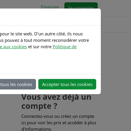
S'inscrire
Se connecter
pour le site web. D'un autre côté, ils nous
ous pouvez à tout moment reconsidérer votre
ve aux cookies
et sur notre
Politique de
Commander maintenant
AVANT 1 GAL15 KA TICN
39 pc(s)
Stock :
N
tous les cookies
Accepter tous les cookies
Vous avez déjà un
compte ?
Connectez-vous ou créez un compte
ici pour voir les prix et accéder à plus
d'informations.