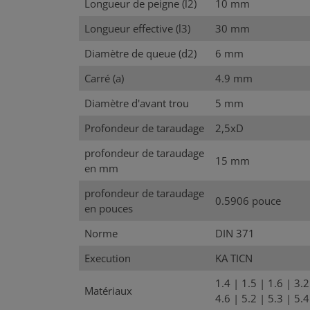
Longueur de peigne (l2)
10 mm
Longueur effective (l3)
30 mm
Diamètre de queue (d2)
6 mm
Carré (a)
4.9 mm
Diamètre d'avant trou
5 mm
Profondeur de taraudage
2,5xD
profondeur de taraudage
15 mm
en mm
profondeur de taraudage
0.5906 pouce
en pouces
Norme
DIN 371
Execution
KA TICN
1.4
|
1.5
|
1.6
|
3.
Matériaux
4.6
|
5.2
|
5.3
|
5.4