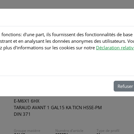
Accueil
Produits
Service
Contact
 fonctions: d'une part, ils fournissent des fonctionnalités de base 
strant et en analysant les données anonymes des utilisateurs. V
z plus d'informations sur les cookies sur notre
Déclaration relati
Retour à la liste
Tarauds coupants
AVANT 1 GAL15 KA TIC
Refuser 
Numéro d'article : 035274
E-M6X1 6HX
TARAUD AVANT 1 GAL15 KA TICN HSSE-PM
DIN 371
Groupe matière
Numéro d'article
Type de profil