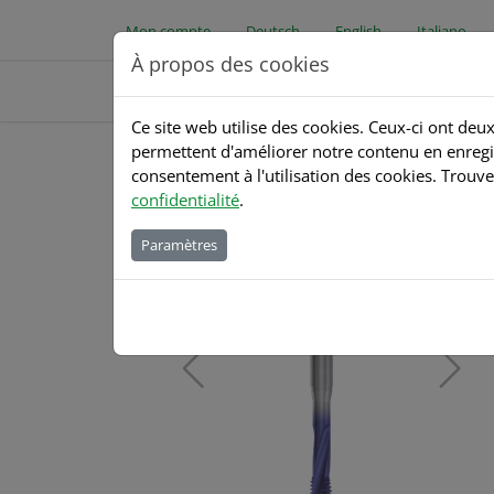
Direkt zur Hauptnavigation springen
Direkt zum Inhalt springen
Mon compte
Deutsch
English
Italiano
À propos des cookies
Ce site web utilise des cookies. Ceux-ci ont deux
shop.bass-tools.com
Produits
Détails
permettent d'améliorer notre contenu en enregi
consentement à l'utilisation des cookies. Trouve
confidentialité
.
Paramètres
next