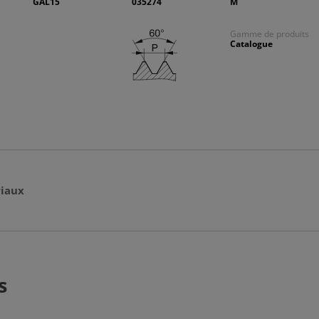
GAL15
035274
M
Gamme de produits
Catalogue
iaux
s